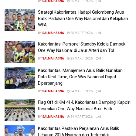
BY
SALMA HASNA
25 MARET 2026
0
Strategi Kakorlantas Hadapi Gelombang Arus
Balik: Padukan One Way Nasional dan Kebijakan
WFA
BY
SALMA HASNA
25 MARET 2026
0
Kakorlantas: Personel Standby Kelola Dampak
One Way Nasional di Jalur Arteri dan Tol
BY
SALMA HASNA
25 MARET 2026
0
Kakorlantas: Manajemen Arus Balik Gunakan
Data Real-Time, One Way Nasional Dapat
Diperpanjang
BY
SALMA HASNA
24 MARET 2026
0
Flag Off di KM 414, Kakorlantas Dampingi Kapolri
Resmikan One Way Nasional Arus Balik
BY
SALMA HASNA
24 MARET 2026
0
Kakorlantas Pastikan Perjalanan Arus Balik
Lebaran 2026 Nyaman dan Terkendali