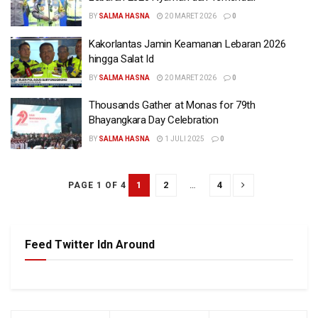
BY
SALMA HASNA
20 MARET 2026
0
Kakorlantas Jamin Keamanan Lebaran 2026
hingga Salat Id
BY
SALMA HASNA
20 MARET 2026
0
Thousands Gather at Monas for 79th
Bhayangkara Day Celebration
BY
SALMA HASNA
1 JULI 2025
0
1
2
…
4
PAGE 1 OF 4
Feed Twitter Idn Around