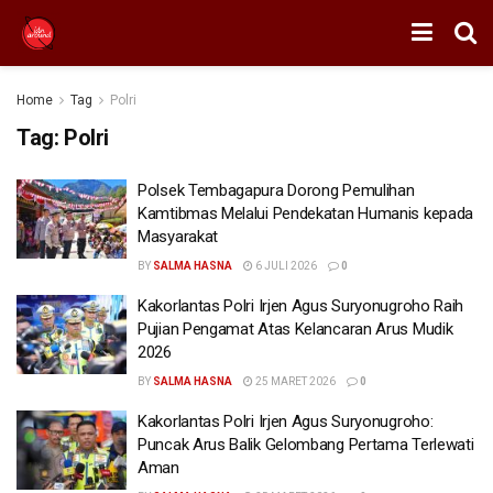
Home
Tag
Polri
Tag:
Polri
Polsek Tembagapura Dorong Pemulihan
Kamtibmas Melalui Pendekatan Humanis kepada
Masyarakat
BY
SALMA HASNA
6 JULI 2026
0
Kakorlantas Polri Irjen Agus Suryonugroho Raih
Pujian Pengamat Atas Kelancaran Arus Mudik
2026
BY
SALMA HASNA
25 MARET 2026
0
Kakorlantas Polri Irjen Agus Suryonugroho:
Puncak Arus Balik Gelombang Pertama Terlewati
Aman