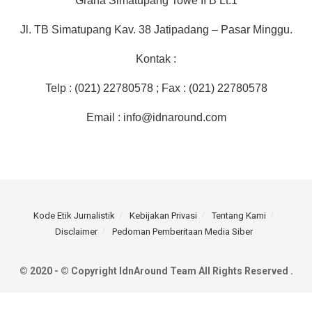
Graha Simatupang Towe II B Lt.1
Jl. TB Simatupang Kav. 38 Jatipadang – Pasar Minggu.
Kontak :
Telp : (021) 22780578 ; Fax : (021) 22780578
Email : info@idnaround.com
Kode Etik Jurnalistik
Kebijakan Privasi
Tentang Kami
Disclaimer
Pedoman Pemberitaan Media Siber
© 2020 - © Copyright IdnAround Team All Rights Reserved .