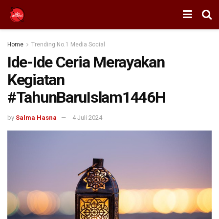
Home
Trending No.1 Media Social
Ide-Ide Ceria Merayakan
Kegiatan
#TahunBaruIslam1446H
by
Salma Hasna
4 Juli 2024