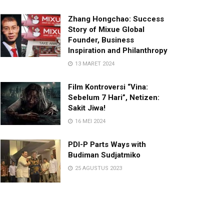
Zhang Hongchao: Success
Story of Mixue Global
Founder, Business
Inspiration and Philanthropy
13 MARET 2024
Film Kontroversi “Vina:
Sebelum 7 Hari”, Netizen:
Sakit Jiwa!
16 MEI 2024
PDI-P Parts Ways with
Budiman Sudjatmiko
25 AGUSTUS 2023