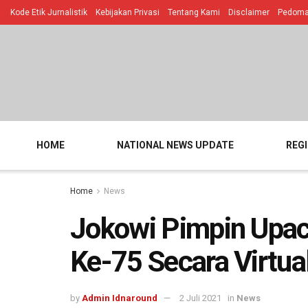
Kode Etik Jurnalistik
Kebijakan Privasi
Tentang Kami
Disclaimer
Pedoman
HOME
NATIONAL NEWS UPDATE
REG
Home
News
Jokowi Pimpin Upa
Ke-75 Secara Virtual
by
Admin Idnaround
2 Juli 2021
in
News