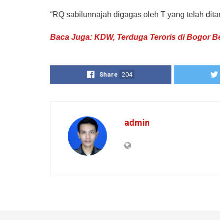
“RQ sabilunnajah digagas oleh T yang telah dita
Baca Juga: KDW, Terduga Teroris di Bogor B
Share
204
admin