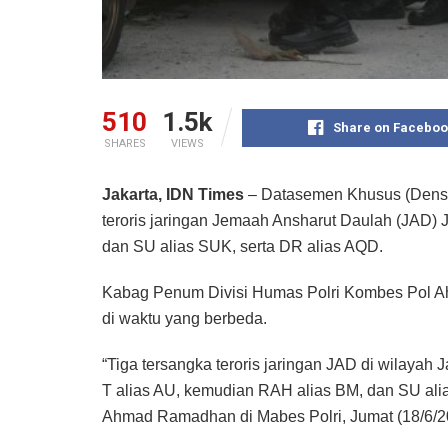
510
1.5k
Share on Faceboo
SHARES
VIEWS
Jakarta, IDN Times
– Datasemen Khusus (Densu
teroris jaringan Jemaah Ansharut Daulah (JAD) 
dan SU alias SUK, serta DR alias AQD.
Kabag Penum Divisi Humas Polri Kombes Pol 
di waktu yang berbeda.
“Tiga tersangka teroris jaringan JAD di wilayah 
T alias AU, kemudian RAH alias BM, dan SU al
Ahmad Ramadhan di Mabes Polri, Jumat (18/6/2