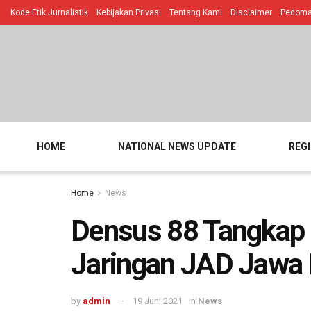
Kode Etik Jurnalistik
Kebijakan Privasi
Tentang Kami
Disclaimer
Pedoman
HOME
NATIONAL NEWS UPDATE
REG
Home
News
Densus 88 Tangkap 
Jaringan JAD Jawa 
by
admin
19 Juni 2021
in
News