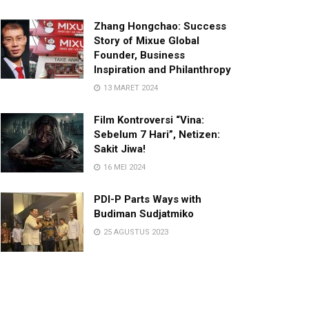
Zhang Hongchao: Success
Story of Mixue Global
Founder, Business
Inspiration and Philanthropy
13 MARET 2024
Film Kontroversi “Vina:
Sebelum 7 Hari”, Netizen:
Sakit Jiwa!
16 MEI 2024
PDI-P Parts Ways with
Budiman Sudjatmiko
25 AGUSTUS 2023