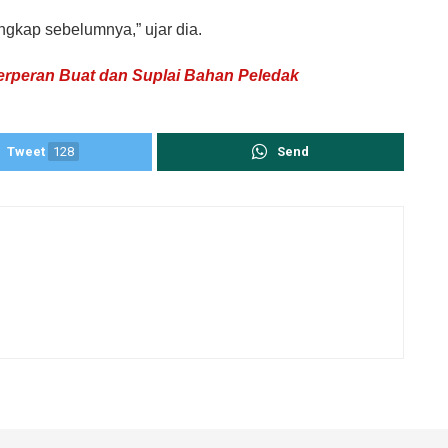
ngkap sebelumnya,” ujar dia.
erperan Buat dan Suplai Bahan Peledak
Tweet
128
Send