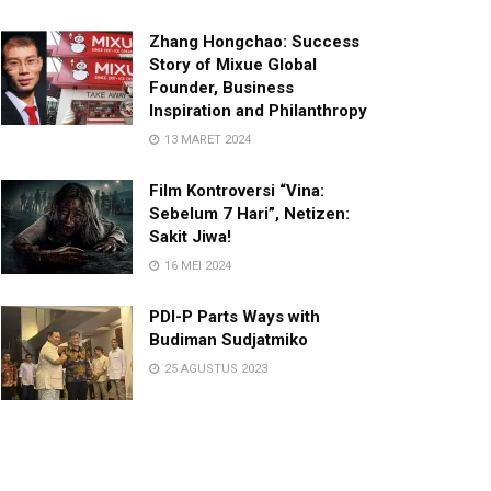
Zhang Hongchao: Success
Story of Mixue Global
Founder, Business
Inspiration and Philanthropy
13 MARET 2024
Film Kontroversi “Vina:
Sebelum 7 Hari”, Netizen:
Sakit Jiwa!
16 MEI 2024
PDI-P Parts Ways with
Budiman Sudjatmiko
25 AGUSTUS 2023