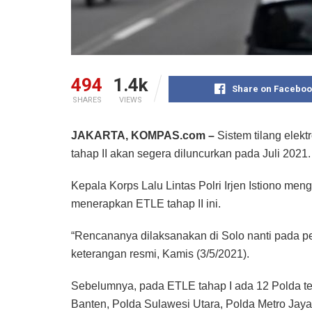
494
1.4k
Share on Faceboo
SHARES
VIEWS
JAKARTA, KOMPAS.com –
Sistem tilang elekt
tahap II akan segera diluncurkan pada Juli 2021.
Kepala Korps Lalu Lintas Polri Irjen Istiono me
menerapkan ETLE tahap II ini.
“Rencananya dilaksanakan di Solo nanti pada pert
keterangan resmi, Kamis (3/5/2021).
Sebelumnya, pada ETLE tahap I ada 12 Polda te
Banten, Polda Sulawesi Utara, Polda Metro Jay