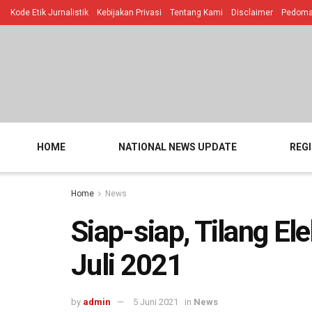
Kode Etik Jurnalistik
Kebijakan Privasi
Tentang Kami
Disclaimer
Pedoman
HOME
NATIONAL NEWS UPDATE
REG
Home
News
Siap-siap, Tilang Ele
Juli 2021
by
admin
5 Juni 2021
in
News